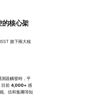
生監控的核心架
LBSST 旗下兩大核
當感測器觸發時，平
。目前
4,000+
感
港鐵、信和集團等知