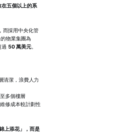
散在五個以上的系
，而採用中央化管
個商場的物業集團為
超過
50 萬美元
。
層清潔，浪費人力
散至多個樓層
，維修成本較計劃性
錦上添花」，而是