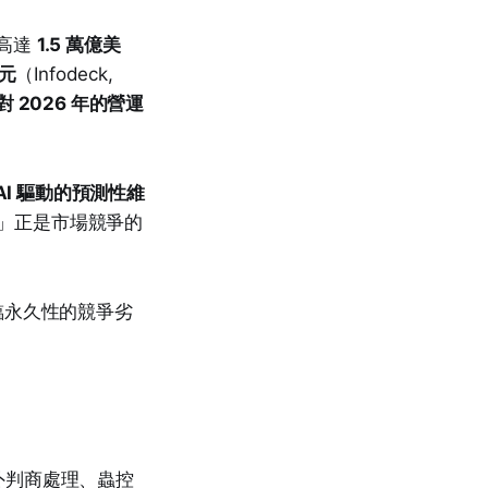
失高達
1.5 萬億美
美元
（Infodeck,
2026 年的營運
AI 驅動的預測性維
差」正是市場競爭的
。
臨永久性的競爭劣
外判商處理、蟲控