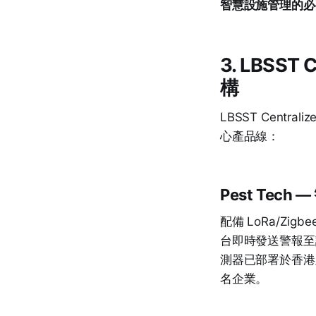
智慧設施管理的必
3. LBSS
構
LBSST Centr
心產品線：
Pest Tech
配備 LoRa/Z
台即時發送警報至
測器已部署於香
名企業。