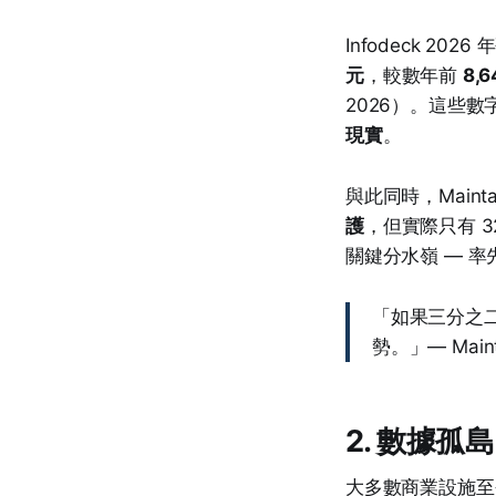
Infodeck 20
元
，較數年前
8,
2026）。這些
現實
。
與此同時，Mainta
護
，但實際只有 
關鍵分水嶺 — 率
「如果三分之二
勢。」— Mainta
2. 數據
大多數商業設施至