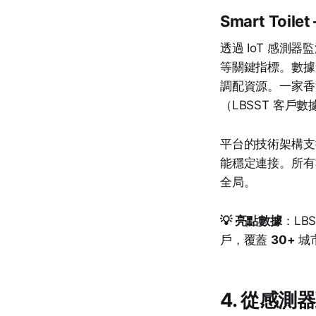
Smart Toi
透過 IoT 感
等關鍵指標。數據實時
調配資源。一家
（LBSST 客戶數據
平台的技術架構
能穩定連接。所
全局。
💡 亮點數據
：LB
戶，覆蓋
30+
城
4. 從感