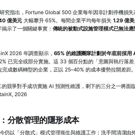
26 年研究指出，Fortune Global 500 企業每年因非計劃停機損
640 億美元
大幅攀升 65%。每間企業平均每年損失
1.29 億
數字揭示了一個關鍵事實：
傳統的被動式設施管理模式已無法應對 
inX 2026 年調查顯示，
65% 的維護團隊計劃於年底前採用 
32% 已完全或部分實施。這 33 個百分點的「意圖與執行落
先完成數碼轉型的企業，正以 25–40% 的成本優勢拉開差距
的競爭對手成功實施 AI 預測性維護，剩下的三分之一將面
inX, 2026
孤島：分散管理的隱形成本
今仍以「分散式」模式管理衛生與維護工作：洗手間清潔由