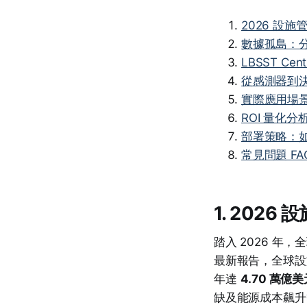
2026 設
數據孤島：
LBSST Ce
從感測器到
實際應用場
ROI 量化
部署策略：如
常見問題 FA
1. 202
踏入 2026 年，全
最新報告，全球設施
年達
4.70 萬億美
缺及能源成本飆升