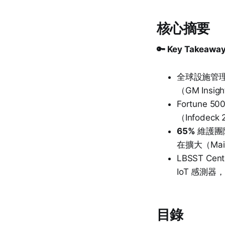
核心摘要
🔑 Key Takeawa
全球設施管理
（GM Insigh
Fortune
（Infodeck
65%
維護團隊
在擴大（Main
LBSST Cen
IoT 感測器
目錄