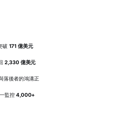
年突破
171 億美元
回
2,330 億美元
者與落後者的鴻溝正
企業統一監控
4,000+