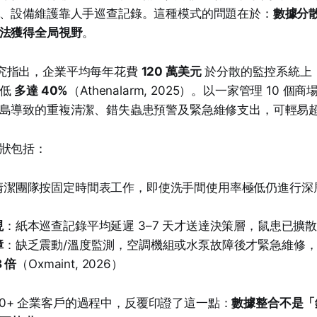
、設備維護靠人手巡查記錄。這種模式的問題在於：
數據分
法獲得全局視野
。
 的研究指出，企業平均每年花費
120 萬美元
於分散的監控系統上
降低
多達 40%
（Athenalarm, 2025）。以一家管理 10 
島導致的重複清潔、錯失蟲患預警及緊急維修支出，可輕易
狀包括：
清潔團隊按固定時間表工作，即使洗手間使用率極低仍進行深
現
：紙本巡查記錄平均延遲 3–7 天才送達決策層，鼠患已擴
障
：缺乏震動/溫度監測，空調機組或水泵故障後才緊急維修
8 倍
（Oxmaint, 2026）
 500+ 企業客戶的過程中，反覆印證了這一點：
數據整合不是「