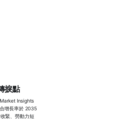
的轉捩點
t Insights
複合增長率於 2035
求收緊、勞動力短