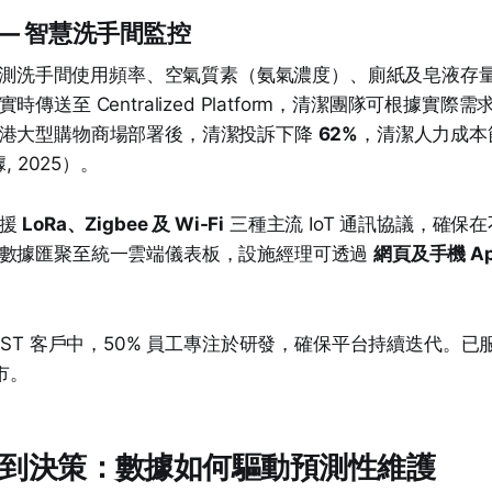
let — 智慧洗手間監控
測器監測洗手間使用頻率、空氣質素（氨氣濃度）、廁紙及皂液存
傳送至 Centralized Platform，清潔團隊可根據實
香港大型購物商場部署後，清潔投訴下降
62%
，清潔人力成本
, 2025）。
支援
LoRa、Zigbee 及 Wi-Fi
三種主流 IoT 通訊協議，確保
有數據匯聚至統一雲端儀表板，設施經理可透過
網頁及手機 A
SST 客戶中，50% 員工專注於研發，確保平台持續迭代。已
市。
測器到決策：數據如何驅動預測性維護