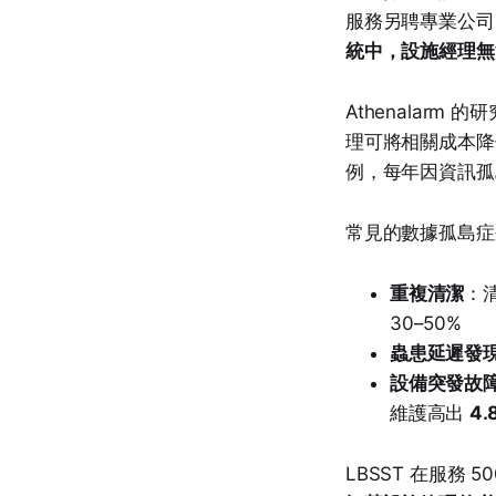
服務另聘專業公司
統中，設施經理無
Athenalarm
理可將相關成本
例，每年因資訊孤
常見的數據孤島症
重複清潔
：
30–50%
蟲患延遲發
設備突發故
維護高出
4.
LBSST 在服務