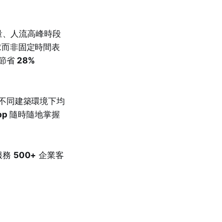
量、人流高峰時段
際需求而非固定時間表
節省
28%
在不同建築環境下均
pp
隨時隨地掌握
服務
500+
企業客