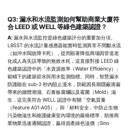
Q3: 漏水和水流監測如何幫助商業大廈符
合 LEED 或 WELL 等綠色建築認證？
A:
漏水與水流監控是綠色建築評分的重要加分項。
LBSST 的水流計量感應器能實時監測異常不間斷水流
（如沖水閥故障卡死），從而顯著降低商場因管道老
化或人為失誤導致的無效水耗，這直接對接 LEED 綠
色建築認證中的「水資源效率（Water Efficiency）」
範疇下的建築節水與用水監測指標。同時，智慧漏水
防護能在 sub-3 秒內阻止漫水，防範因長期隱蔽滴漏
帶來的牆體潮濕、石膏板腐爛以及霉菌（Mold）滋
生，這完美符合 WELL 認證中有關「空氣質量
（Feature A01-A05）」與「材料安全」中防止生物
污染物滋生和維護健康室內環境的嚴格標準，助推商
業物業迅速通關認證，贏得資產綠色溢價（Sino