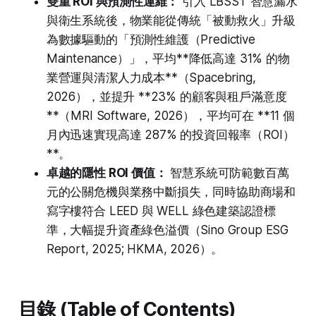
雙重 ROI 與預測性運維：
引入 LBSST 智慧漏水
與衛生系統後，物業能從傳統「被動救火」升級
為數據驅動的「預測性維護（Predictive
Maintenance）」，平均**降低高達 31% 的物
業營運與清潔人力成本**（Spacebring,
2026），並提升 **23% 的顧客與租戶滿意度
**（MRI Software, 2026），平均可在 **11 個
月內迅速實現高達 287% 的投資回報率（ROI）
**。
卓越的隱性 ROI 價值：
智慧系統可防範數百萬
元的公關危機與業務中斷損失，同時協助商場和
寫字樓符合 LEED 與 WELL 綠色建築認證標
準，大幅提升資產綠色溢價（Sino Group ESG
Report, 2025; HKMA, 2026）。
目錄 (Table of Contents)