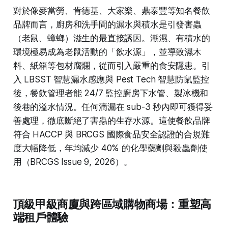
對於像麥當勞、肯德基、大家樂、鼎泰豐等知名餐飲
品牌而言，廚房和洗手間的漏水與積水是引發害蟲
（老鼠、蟑螂）滋生的最直接誘因。潮濕、有積水的
環境極易成為老鼠活動的「飲水源」，並導致濕木
料、紙箱等包材腐爛，從而引入嚴重的食安隱患。引
入 LBSST 智慧漏水感應與 Pest Tech 智慧防鼠監控
後，餐飲管理者能 24/7 監控廚房下水管、製冰機和
後巷的溢水情況。任何滴漏在 sub-3 秒內即可獲得妥
善處理，徹底斷絕了害蟲的生存水源。這使餐飲品牌
符合 HACCP 與 BRCGS 國際食品安全認證的合規難
度大幅降低，年均減少 40% 的化學藥劑與殺蟲劑使
用（BRCGS Issue 9, 2026）。
頂級甲級商廈與跨區域購物商場：重塑高
端租戶體驗