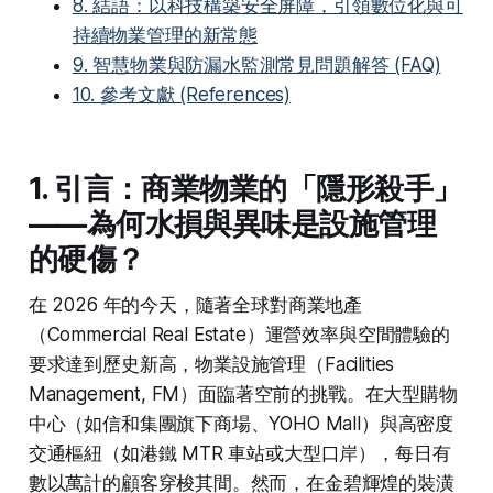
8. 結語：以科技構築安全屏障，引領數位化與可
持續物業管理的新常態
9. 智慧物業與防漏水監測常見問題解答 (FAQ)
10. 參考文獻 (References)
1. 引言：商業物業的「隱形殺手」
——為何水損與異味是設施管理
的硬傷？
在 2026 年的今天，隨著全球對商業地產
（Commercial Real Estate）運營效率與空間體驗的
要求達到歷史新高，物業設施管理（Facilities
Management, FM）面臨著空前的挑戰。在大型購物
中心（如信和集團旗下商場、YOHO Mall）與高密度
交通樞紐（如港鐵 MTR 車站或大型口岸），每日有
數以萬計的顧客穿梭其間。然而，在金碧輝煌的裝潢