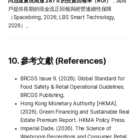
內迅速實現高達 287% 的投資回報率（ROI）
，為商
戶提供長期的現金流正回報與經營連續性保障
（Spacebring, 2026; LBS Smart Technology,
2026）。
10. 參考文獻 (References)
BRCGS Issue 9. (2026).
Global Standard for
Food Safety & Retail Operational Guidelines
.
BRCGS Publishing.
Hong Kong Monetary Authority [HKMA].
(2026).
Green Financing and Sustainable Real
Estate Premium Report
. HKMA Policy Press.
Imperial Dade. (2026).
The Science of
Washroom Perceptions and Consumer Retail