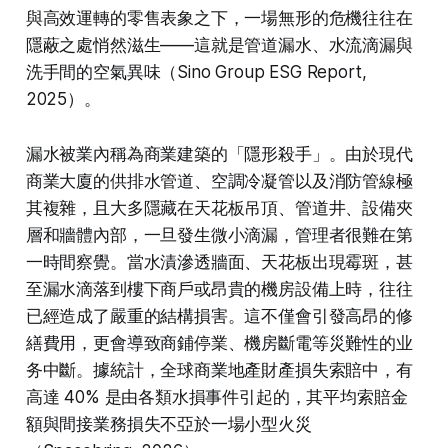
與高效運轉的零售表象之下，一場無形的危機往往在
隱蔽之處悄然滋生——這就是管道漏水、水流滴漏與
洗手間的空氣異味（Sino Group ESG Report,
2025）。
漏水被業內稱為商業建築的「隱形殺手」。由於現代
商業大廈的供排水管道、空調冷凝管以及消防管線極
其複雜，且大多隱藏在天花板吊頂、管道井、設備夾
層和牆體內部，一旦發生微小滴漏，管理者很難在第
一時間察覺。當水漬滲透牆面、天花板出現霉斑，甚
至漏水滴落到樓下商戶或昂貴的機房設備上時，往往
已經造成了嚴重的結構損害。這不僅會引發高昂的修
繕費用，更會導致商鋪停業、機房斷電等災難性的业
务中斷。據統計，全球商業地產財產損失索賠中，有
高達 40% 是由各類水損事件引起的，其平均索賠金
額與間接業務損失不亞於一場小型火災