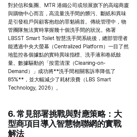
對於信和集團、MTR 港鐵公司或領展旗下的高端商廈
與購物中心而言，高流量洗手間的髒污、斷紙和異味
是引發租戶與顧客抱怨的罪魁禍首。傳統管理中，物
管團隊無法實時掌握幾十個洗手間的狀況。佈署
LBSST Smart Toilet 智慧洗手間系統後，總部管理者
能透過中央大螢幕（Centralized Platform）一目了然
地監控各個據點的實時異味指標、洗手液和卷紙餘
量。數據驅動的「按需清潔（Cleaning-on-
Demand）」成功將**洗手間相關客訴率降低了
85%**，並大幅減少了耗材浪費（LBS Smart
Technology, 2026）。
6. 常見部署挑戰與對應策略：大
型商項目導入智慧物聯網的實戰
解法