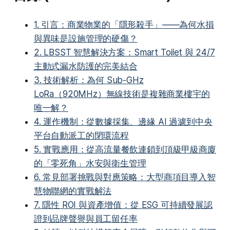
1. 引言：商業物業的「隱形殺手」——為何水損
與異味是設施管理的硬傷？
2. LBSST 智慧解決方案：Smart Toilet 與 24/7
主動式漏水防護的完美結合
3. 技術解析：為何 Sub-GHz
LoRa（920MHz）無線技術是複雜商業樓宇的
唯一解？
4. 運作機制：從數據採集、邊緣 AI 過濾到中央
平台自動派工的閉環流程
5. 實戰應用：從高流量餐飲連鎖到頂級甲級商廈
的「零死角」水安與衛生管理
6. 常見部署挑戰與對應策略：大型商項目導入智
慧物聯網的實戰解法
7. 隱性 ROI 與資產增值：從 ESG 可持續發展認
證到品牌聲譽與員工留任率