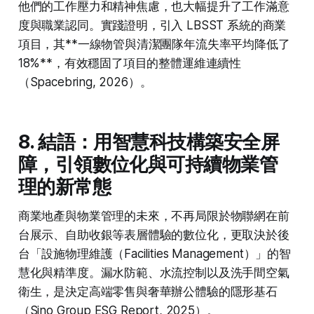
他們的工作壓力和精神焦慮，也大幅提升了工作滿意
度與職業認同。實踐證明，引入 LBSST 系統的商業
項目，其**一線物管與清潔團隊年流失率平均降低了
18%**，有效穩固了項目的整體運維連續性
（Spacebring, 2026）。
8. 結語：用智慧科技構築安全屏
障，引領數位化與可持續物業管
理的新常態
商業地產與物業管理的未來，不再局限於物聯網在前
台展示、自助收銀等表層體驗的數位化，更取決於後
台「設施物理維護（Facilities Management）」的智
慧化與精準度。漏水防範、水流控制以及洗手間空氣
衛生，是決定高端零售與奢華辦公體驗的隱形基石
（Sino Group ESG Report, 2025）。