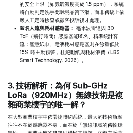
的安全上限（如氨氣濃度高於 1.5 ppm），系統
將自動判定洗手間環境品質下滑，而非傳統上依
赖人工定時檢查或顧客投訴後才處理。
匿名人流與耗材感應器：
毫米波雷達與 3D
ToF（飛行時間）感應器能匿名、精準統計客
流；智慧紙巾、皂液耗材感應器則在餘量低於
15% 時主動預警，杜絕斷紙與耗材浪費（LBS
Smart Technology, 2026）。
3. 技術解析：為何 Sub-GHz
LoRa（920MHz）無線技術是複
雜商業樓宇的唯一解？
在大型商業樓宇中佈署物聯網系統，最大的技術瓶頸
往往不在於感應器本身，而在於「無線訊號的傳輸穩