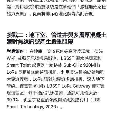
潔工真切感受到智慧系統是在幫他們「減輕無效巡檢
體力負擔」，從而將排斥心理化解為高配合度。
挑戰二：地下室、管道井與多層厚混凝土
牆對無線訊號產生嚴重阻隔
對應策略：
在地庫、管道死角等高難度環境，傳統
Wi-Fi 或藍牙訊號極易斷連。LBSST 漏水感應器和
Smart Toilet 感應器全線搭載 Sub-GHz 920MHz
LoRa 長距離無線通訊模組。利用長波長的繞射和強
大穿透優勢，LoRa 訊號能穿透多層樓板、深入地下
管線。僅需部署少數 LBSST LoRa Gateway 便可實
現無盲區、無干擾的訊號覆蓋，通訊可用性大於
99.9%，免去了繁重的佈線與光纖改建費用（LBS
Smart Technology, 2026）。