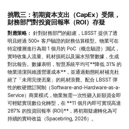
挑戰三：初期資本支出（CapEx）受限，
財務部門對投資回報率（ROI）存疑
對應策略：
針對財務部門的顧慮，LBSST 提供了透
明且經過 500+ 客戶驗證的財務估算模型。物業可在
特定樓層進行為期 1 個月的 PoC（概念驗證）測試，
實時收集人流量、耗材損耗以及漏水預警數據，生成
對比報告。數據表明，智慧系統平均可**降低 31% 的
物業清潔與維護營運成本**，並通過動態耗材補充杜
絕了「未用完便丟棄」的耗材浪費。配合 LBSST 彈
性的軟硬體訂閱制（Software-and-Hardware-as-a-
Service）商業模式，物業無需一次性砸入鉅額資金即
可輕鬆實現數位化轉型，在 **11 個月內即可實現高達
287% 的投資回報率 (ROI)**，將初期疑慮轉化為可
持續的實時收益（Spacebring, 2026）。