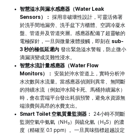
智慧溢水與漏水感應器（Water Leak
Sensors）：
採用非破壞性設計，可靈活佈署
於洗手間地漏旁、洗手盆下方櫃體、空調冷凝水
盤、管道井及管道夾層。感應器配備了超靈敏的
電極探針，一旦與微量液體接觸，即刻在
sub-
3 秒的極低延遲內
發出緊急溢水警報，防止微小
滴漏演變成災難性浸水。
智慧水流計量感應器（Water Flow
Monitors）：
安裝於沖水管道上，實時分析沖
水次數與水流量。當感應器偵測到異常、無間斷
的持續水流（例如沖水閥卡死、馬桶持續漏水）
時，會在雲端平台發出耗損預警，避免水資源無
端浪費與高昂的水費支出。
Smart Toilet 空氣質量監測器：
24小時不間斷
監測空氣中氨氣（NH₃）與硫化氫（H₂S）的濃
度（精確至 0.1 ppm）。一旦異味指標超越設定