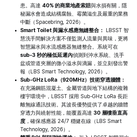
患。高達
40% 的商業地產索賠
與水損有關，隱
秘漏水會造成結構腐蝕、霉菌滋生及嚴重的業務
中斷（Spacebring, 2026）。
Smart Toilet 與漏水感應無縫整合：
LBSST 智
慧洗手間解決方案不僅監測人流量與異味，更將
智慧漏水與水流感應器無縫整合。系統可在
sub-3 秒的極低延遲內
偵測到沖水系統、洗手
盆或管道夾層的微小溢水與滴漏，並立刻發出警
報（LBS Smart Technology, 2026）。
Sub-GHz LoRa（920MHz）技術穿透牆體：
在充滿鋼筋混凝土、金屬管道與地下結構的複雜
樓宇環境中，LBSST 採用 Sub-GHz LoRa 長距
離無線通訊技術。其波長優勢提供了卓越的牆體
穿透力與繞射性能，能覆蓋高達
30 層樓垂直高
度
，確保感應器 24/7 穩健在線（LBS Smart
Technology, 2026）。