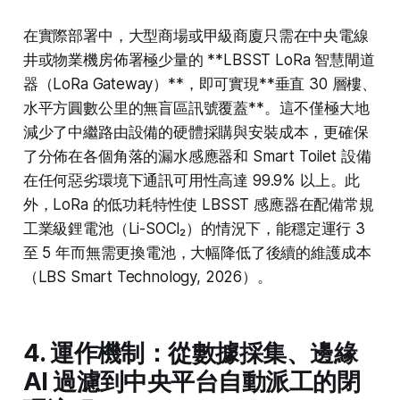
在實際部署中，大型商場或甲級商廈只需在中央電線
井或物業機房佈署極少量的 **LBSST LoRa 智慧閘道
器（LoRa Gateway）**，即可實現**垂直 30 層樓、
水平方圓數公里的無盲區訊號覆蓋**。這不僅極大地
減少了中繼路由設備的硬體採購與安裝成本，更確保
了分佈在各個角落的漏水感應器和 Smart Toilet 設備
在任何惡劣環境下通訊可用性高達 99.9% 以上。此
外，LoRa 的低功耗特性使 LBSST 感應器在配備常規
工業級鋰電池（Li-SOCl₂）的情況下，能穩定運行 3
至 5 年而無需更換電池，大幅降低了後續的維護成本
（LBS Smart Technology, 2026）。
4. 運作機制：從數據採集、邊緣
AI 過濾到中央平台自動派工的閉