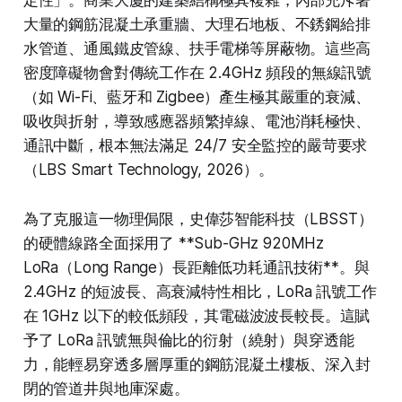
定性」。商業大廈的建築結構極其複雜，內部充斥著
大量的鋼筋混凝土承重牆、大理石地板、不銹鋼給排
水管道、通風鐵皮管線、扶手電梯等屏蔽物。這些高
密度障礙物會對傳統工作在 2.4GHz 頻段的無線訊號
（如 Wi-Fi、藍牙和 Zigbee）產生極其嚴重的衰減、
吸收與折射，導致感應器頻繁掉線、電池消耗極快、
通訊中斷，根本無法滿足 24/7 安全監控的嚴苛要求
（LBS Smart Technology, 2026）。
為了克服這一物理侷限，史偉莎智能科技（LBSST）
的硬體線路全面採用了 **Sub-GHz 920MHz
LoRa（Long Range）長距離低功耗通訊技術**。與
2.4GHz 的短波長、高衰減特性相比，LoRa 訊號工作
在 1GHz 以下的較低頻段，其電磁波波長較長。這賦
予了 LoRa 訊號無與倫比的衍射（繞射）與穿透能
力，能輕易穿透多層厚重的鋼筋混凝土樓板、深入封
閉的管道井與地庫深處。