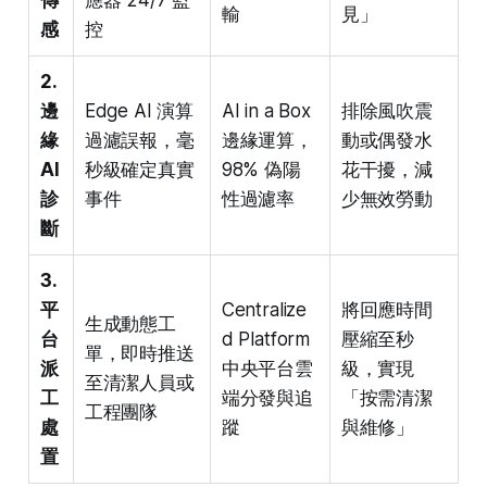
傳
應器 24/7 監
輸
見」
感
控
2.
邊
Edge AI 演算
AI in a Box
排除風吹震
緣
過濾誤報，毫
邊緣運算，
動或偶發水
AI
秒級確定真實
98% 偽陽
花干擾，減
診
事件
性過濾率
少無效勞動
斷
3.
平
Centralize
將回應時間
生成動態工
台
d Platform
壓縮至秒
單，即時推送
派
中央平台雲
級，實現
至清潔人員或
工
端分發與追
「按需清潔
工程團隊
處
蹤
與維修」
置