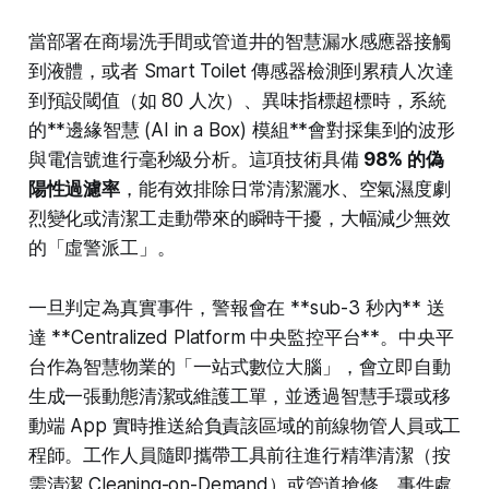
當部署在商場洗手間或管道井的智慧漏水感應器接觸
到液體，或者 Smart Toilet 傳感器檢測到累積人次達
到預設閾值（如 80 人次）、異味指標超標時，系統
的**邊緣智慧 (AI in a Box) 模組**會對採集到的波形
與電信號進行毫秒級分析。這項技術具備
98% 的偽
陽性過濾率
，能有效排除日常清潔灑水、空氣濕度劇
烈變化或清潔工走動帶來的瞬時干擾，大幅減少無效
的「虛警派工」。
一旦判定為真實事件，警報會在 **sub-3 秒內** 送
達 **Centralized Platform 中央監控平台**。中央平
台作為智慧物業的「一站式數位大腦」，會立即自動
生成一張動態清潔或維護工單，並透過智慧手環或移
動端 App 實時推送給負責該區域的前線物管人員或工
程師。工作人員隨即攜帶工具前往進行精準清潔（按
需清潔 Cleaning-on-Demand）或管道搶修。事件處