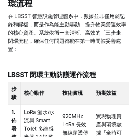
環流程
在 LBSST 智慧設施管理體系中，數據並非僅用於記
錄和歸檔，而是作為能主動驅動、提升物業營運效率
的核心資產。系統依循一套清晰、高效的「三步走」
閉環流程，確保任何問題都能在第一時間被妥善處
置：
LBSST 閉環主動防護運作流程
步
核心動作
技術實現
預期效益
驟
1.
LoRa 漏水/水
920MHz
實現物理資
佈
流與 Smart
LoRa 長效
產與環境數
署
Toilet 多維感
無線穿透傳
據「全時可