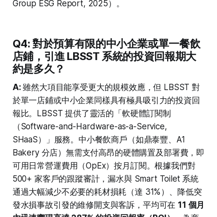
Group ESG Report, 2025）。
Q4: 對於預算有限的中小企業或單一餐飲
店鋪，引進 LBSST 系統的投資回報期大
約是多久？
A:
雖然大項目能享受更大的規模效應，但 LBSST 對
於單一店鋪或中小企業同樣具有極具吸引力的投資回
報比。LBSST 提供了靈活的「軟硬體訂閱制
（Software-and-Hardware-as-a-Service,
SHaaS）」服務。中小餐飲商戶（如鼎泰豐、A1
Bakery 分店）無需支付高昂的硬體購置及部署費，即
可用日常營運費用（OpEx）按月訂閱。根據我們對
500+ 家客戶的跟蹤審計，漏水與 Smart Toilet 系統
通過大幅減少不必要的耗材損耗（達 31%）、降低突
發水損事故引發的維修開支與客訴，平均可在
11 個月