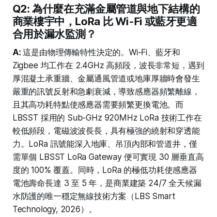
Q2: 為什麼在充滿金屬管道與地下結構的
商業樓宇中，LoRa 比 Wi-Fi 或藍牙更適
合用於漏水監測？
A:
這是由物理傳輸特性決定的。Wi-Fi、藍牙和
Zigbee 均工作在 2.4GHz 高頻段，波長非常短，遇到
厚混凝土承重牆、金屬通風管道或地庫厚牆時會發生
嚴重的訊號反射和急劇衰減，導致感應器頻繁離線，
且其高功耗特點使感應器需要頻繁更換電池。而
LBSST 採用的 Sub-GHz 920MHz LoRa 技術工作在
較低頻段，電磁波波長長，具有極強的繞射和穿透能
力。LoRa 訊號能深入地庫、吊頂內部和管道井，僅
需單個 LBSST LoRa Gateway 便可實現 30 層垂直高
度的 100% 覆蓋。同時，LoRa 的極低功耗使感應器
電池壽命長達 3 至 5 年，是商業建築 24/7 全天候漏
水防護的唯一穩定無線技術方案（LBS Smart
Technology, 2026）。