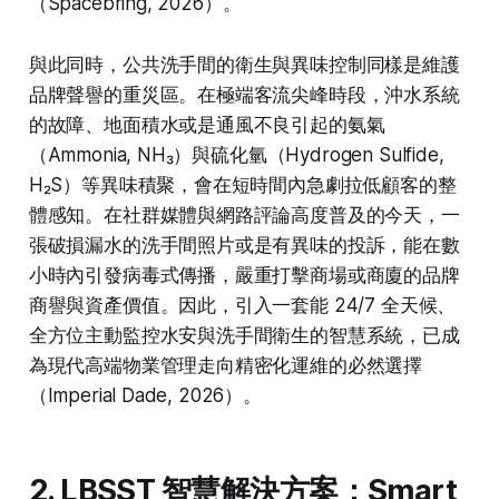
（Spacebring, 2026）。
與此同時，公共洗手間的衛生與異味控制同樣是維護
品牌聲譽的重災區。在極端客流尖峰時段，沖水系統
的故障、地面積水或是通風不良引起的氨氣
（Ammonia, NH₃）與硫化氫（Hydrogen Sulfide,
H₂S）等異味積聚，會在短時間內急劇拉低顧客的整
體感知。在社群媒體與網路評論高度普及的今天，一
張破損漏水的洗手間照片或是有異味的投訴，能在數
小時內引發病毒式傳播，嚴重打擊商場或商廈的品牌
商譽與資產價值。因此，引入一套能 24/7 全天候、
全方位主動監控水安與洗手間衛生的智慧系統，已成
為現代高端物業管理走向精密化運維的必然選擇
（Imperial Dade, 2026）。
2. LBSST 智慧解決方案：Smart