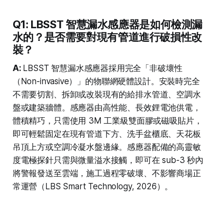
Q1: LBSST 智慧漏水感應器是如何檢測漏
水的？是否需要對現有管道進行破損性改
裝？
A:
LBSST 智慧漏水感應器採用完全「非破壞性
（Non-invasive）」的物聯網硬體設計。安裝時完全
不需要切割、拆卸或改裝現有的給排水管道、空調水
盤或建築牆體。感應器由高性能、長效鋰電池供電，
體積精巧，只需使用 3M 工業級雙面膠或磁吸貼片，
即可輕鬆固定在現有管道下方、洗手盆櫃底、天花板
吊頂上方或空調冷凝水盤邊緣。感應器配備的高靈敏
度電極探針只需與微量溢水接觸，即可在 sub-3 秒內
將警報發送至雲端，施工過程零破壞、不影響商場正
常運營（LBS Smart Technology, 2026）。