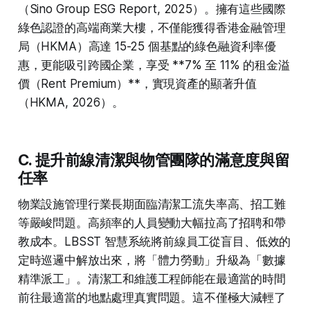
（Sino Group ESG Report, 2025）。擁有這些國際
綠色認證的高端商業大樓，不僅能獲得香港金融管理
局（HKMA）高達 15-25 個基點的綠色融資利率優
惠，更能吸引跨國企業，享受 **7% 至 11% 的租金溢
價（Rent Premium）**，實現資產的顯著升值
（HKMA, 2026）。
C. 提升前線清潔與物管團隊的滿意度與留
任率
物業設施管理行業長期面臨清潔工流失率高、招工難
等嚴峻問題。高頻率的人員變動大幅拉高了招聘和帶
教成本。LBSST 智慧系統將前線員工從盲目、低效的
定時巡邏中解放出來，將「體力勞動」升級為「數據
精準派工」。清潔工和維護工程師能在最適當的時間
前往最適當的地點處理真實問題。這不僅極大減輕了